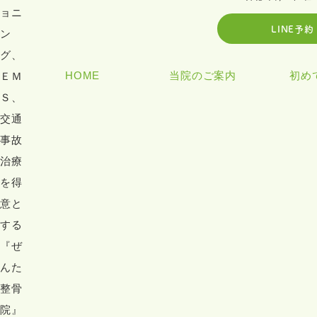
LINE予
HOME
当院のご案内
初め