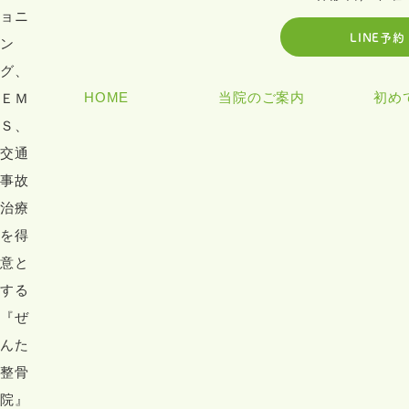
LINE予
HOME
当院のご案内
初め